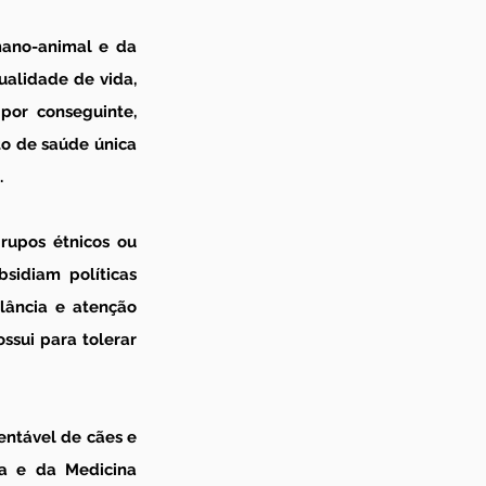
ano-animal e da 
alidade de vida, 
por conseguinte, 
o de saúde única 
.
rupos étnicos ou 
sidiam políticas 
ância e atenção 
sui para tolerar 
ntável de cães e 
a e da Medicina 