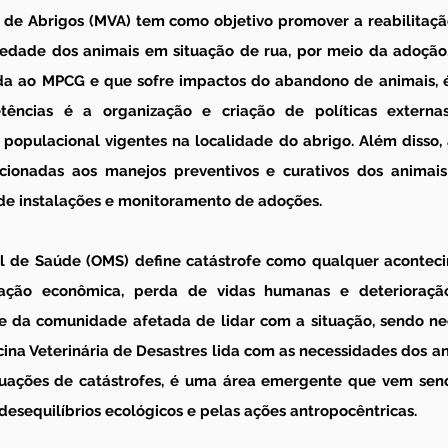
 de Abrigos (MVA) tem como objetivo promover a reabilitação,
iedade dos animais em situação de rua, por meio da adoção
da ao MPCG e que sofre impactos do abandono de animais, é
ncias é a organização e criação de políticas externas 
 populacional vigentes na localidade do abrigo. Além disso, 
lacionadas aos manejos preventivos e curativos dos animais
e instalações e monitoramento de adoções.
l de Saúde (OMS) define catástrofe como qualquer aconteci
lização econômica, perda de vidas humanas e deterioraç
da comunidade afetada de lidar com a situação, sendo nece
cina Veterinária de Desastres lida com as necessidades dos a
uações de catástrofes, é uma área emergente que vem send
desequilíbrios ecológicos e pelas ações antropocêntricas.