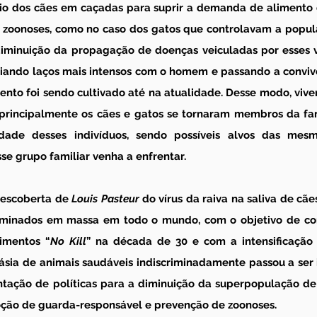
io dos cães em caçadas para suprir a demanda de alimento d
zoonoses, como no caso dos gatos que controlavam a popul
iminuição da propagação de doenças veiculadas por esses ve
riando laços mais intensos com o homem e passando a convive
ento foi sendo cultivado até na atualidade. Desse modo, vive
principalmente os cães e gatos se tornaram membros da fa
idade desses indivíduos, sendo possíveis alvos das mesm
se grupo familiar venha a enfrentar. 
descoberta de 
Louis Pasteur
 do vírus da raiva na saliva de cãe
iminados em massa em todo o mundo, com o objetivo de con
imentos “
No Kill
” na década de 30 e com a intensificação e
ásia de animais saudáveis indiscriminadamente passou a ser 
tação de políticas para a diminuição da superpopulação de
oção de guarda-responsável e prevenção de zoonoses.