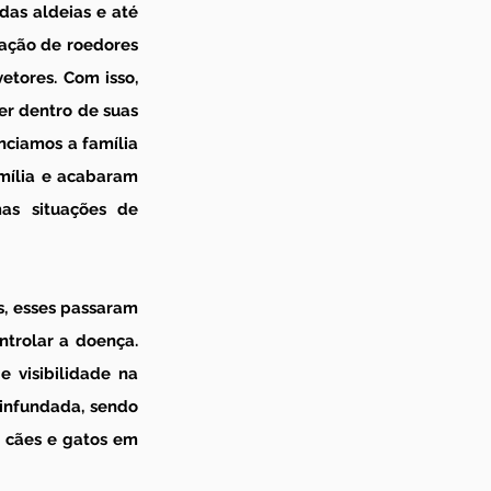
as aldeias e até 
ação de roedores 
tores. Com isso, 
r dentro de suas 
nciamos a família 
mília e acabaram 
as situações de 
s, esses passaram 
trolar a doença. 
 visibilidade na 
infundada, sendo 
 cães e gatos em 