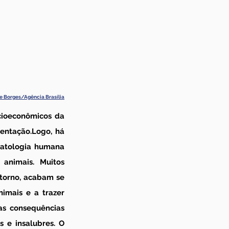
e Borges/Agência Brasília
cioeconômicos da 
entação.Logo, há 
atologia humana 
nimais. Muitos 
torno, acabam se 
mais e a trazer 
s consequências 
 e insalubres. O 