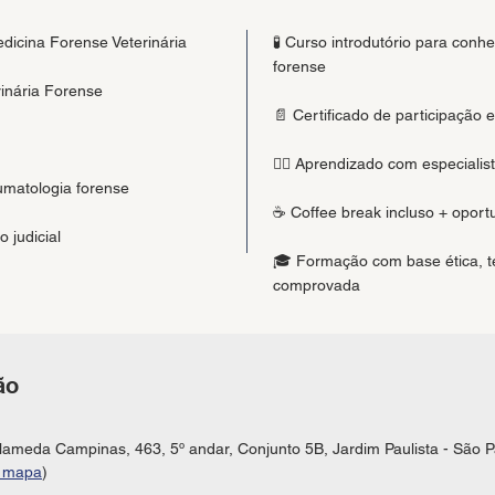
dicina Forense Veterinária
🧪 Curso introdutório para conh
forense
rinária Forense
📄 Certificado de participação e
👩‍⚕️ Aprendizado com especiali
aumatologia forense
☕ Coffee break incluso + oport
 judicial
🎓 Formação com base ética, téc
comprovada
ão
lameda Campinas, 463, 5º andar, Conjunto 5B, Jardim Paulista - São 
r mapa
)