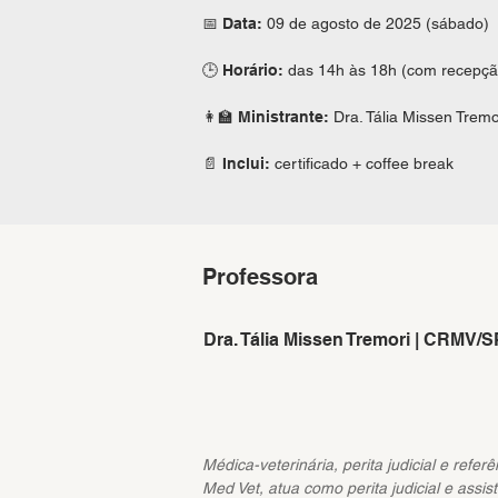
📅
Data:
09 de agosto de 2025 (sábado)
🕒
Horário:
das 14h às 18h (com recepçã
👩‍🏫
Ministrante:
Dra. Tália Missen Tremo
📄
Inclui:
certificado + coffee break
Professora
Dra. Tália Missen Tremori | CRMV/S
Médica-veterinária, perita judicial e ref
Med Vet, atua como perita judicial e ass