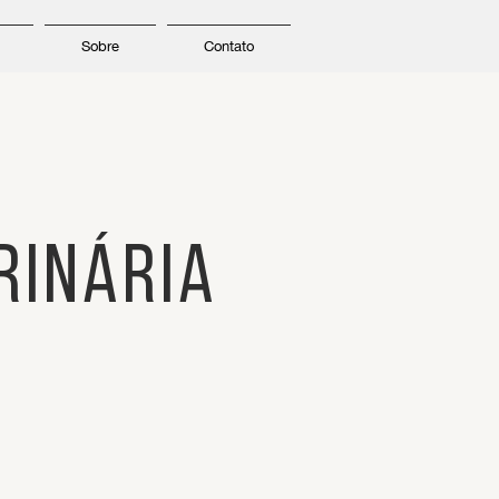
Sobre
Contato
rináriA