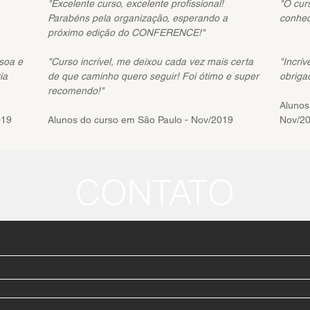
"Excelente curso, excelente profissional!
"O curs
Parabéns pela organização, esperando a
conhec
próximo edição do CONFERENCE!"
ssoa e
"Curso incrível, me deixou cada vez mais certa
"Incrí
ia
de que caminho quero seguir! Foi ótimo e super
obriga
recomendo!"
Alunos
019
Alunos do curso em São Paulo - Nov/2019
Nov/2
CONTATO