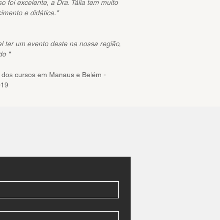
o foi excelente, a Dra. Tália tem muito
imento e didática."
vel ter um evento deste na nossa região,
do "
 dos cursos em Manaus e Belém -
019