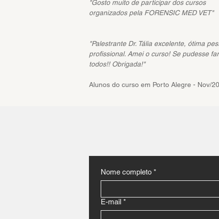
"Gosto muito de participar dos cursos
organizados pela FORENSIC MED VET"
"Palestrante Dr. Tália excelente, ótima pe
profissional. Amei o curso! Se pudesse far
todos!! Obrigada!"
Alunos do curso em Porto Alegre - Nov/2
Nome completo
*
E-mail
*