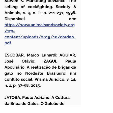
Steven K. Marketing deviance: The 
selling of cockfighting. Society & 
Animals, v. 4, n. 2, p. 211-231, 1996. 
Disponível em: 
https://www.animalsandsociety.org
/wp-
content/uploads/2015/10/darden.
pdf
ESCOBAR, Marco Lunardi; AGUIAR, 
José Otávio; ZAGUI, Paula 
Apolinário. A realização de brigas de 
galo no Nordeste Brasileiro: um 
conflito social. Prisma Juridico, v. 14, 
n. 1, p. 37-58, 2015.
JATOBÁ, Paulo Adriano. A Cultura 
da Briga de Galos: O Galeão de 
Jacobina nos anos de 1960 a 1970. 