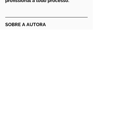
profissional à todo processo.
SOBRE A AUTORA
Suellen Schmalz Muller | CRMV SC 
4467
Graduada em Medicina 
Veterinária pela Universidade 
Tuiuti do Paraná (2006)
Pós Graduada em Medicina 
Veterinária Legal pela Unyleya 
(2023)
Pós Graduanda em Higiene e 
Inspenção de Produtos de 
Origem Animal pela Unyleya
Pós Graduanda em Direito 
Animal e suas Aplicações 