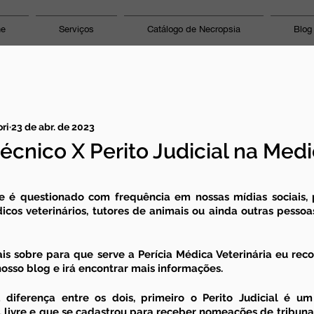
ne
Serviços
Catálogo de Necropsia
Blog
ri
23 de abr. de 2023
técnico X Perito Judicial na Med
 é questionado com frequência em nossas mídias sociais, p
cos veterinários, tutores de animais ou ainda outras pessoas
is sobre para que serve a
 Perícia Médica Veterinária
 eu rec
osso blog e irá encontrar mais informações.
 diferença entre os dois, primeiro o 
Perito Judicial
 é um 
livre e que se cadastrou para receber nomeações de tribunais