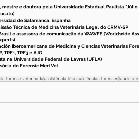
, mestre e doutora pela Universidade Estadual Paulista "Júlio
tucatu)
ersidad de Salamanca, Espanha
issão Técnica de Medicina Veterinária Legal do CRMV-SP
rasil e assessora de comunicação da WAWFE (Worldwide Asso
xperts)
ción Iberoamericana de Medicina y Ciencias Veterinarias For
SP, TRF1, TRF3 e AJG
uta na Universidade Federal de Lavras (UFLA)
 sócia do Forensic Med Vet
cia forense veterinária
assistência técnica
ciências forenses
laudo peri