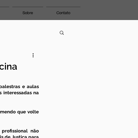
Sobre
Contato
icina
alestras e aulas 
 interessadas na 
omendo que volte 
profissional não 
 de Justiça para 