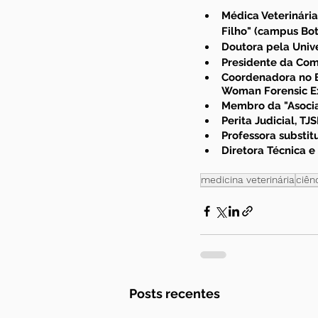
Médica Veterinária
Filho" (campus Bo
Doutora pela Univ
Presidente da Com
Coordenadora no B
Woman Forensic E
Membro da "Asocia
Perita Judicial, TJ
Professora substit
Diretora Técnica e
medicina veterinária
ciên
Posts recentes