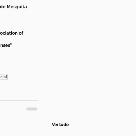
 de Mesquita 
ciation of 
enses"
cial
Ver tudo