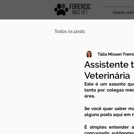
Cursos onli
Todos os posts
Tália Missen Tremo
Assistente 
Veterinária
Este é um assunto que
tanto por colegas médi
área.
Se você quer saber ma
alguns posts aqui em n
É simples entender a
concursado, autônomo, 