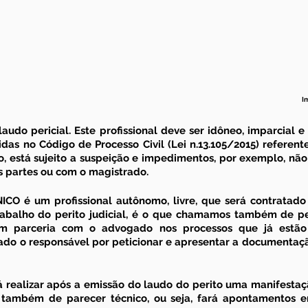
I
laudo pericial
. Este profissional deve ser idôneo, imparcial e
idas no Código de Processo Civil (Lei n.13.105/2015) referent
nto, está sujeito a suspeição e impedimentos, por exemplo, nã
 partes ou com o magistrado.
NICO
 é um profissional autônomo, livre, que será contratado 
balho do perito judicial, é o que chamamos também de peri
em parceria com o 
advogado
 nos processos que já estã
ado o responsável por peticionar e apresentar a documentação
rá realizar após a emissão do laudo do perito uma manifestaç
 também de 
parecer técnico
, ou seja, fará apontamentos 