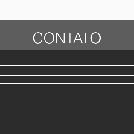
A relevância do prontuário
médico veterinário no
âmbito jurídico/criminal
CONTATO