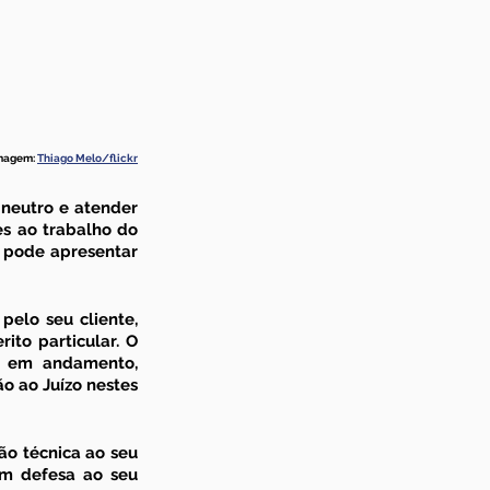
magem: 
Thiago Melo/flickr
 neutro e atender 
es ao trabalho do 
o pode apresentar 
pelo seu cliente, 
to particular. O 
o em andamento, 
 ao Juízo nestes 
ão técnica ao seu 
em defesa ao seu 