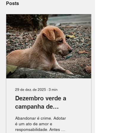
Posts
29 de dez. de 2025
∙
3
min
Dezembro verde a
campanha de
conscientização contra
Abandonar é crime. Adotar
o abandono de animais
é um ato de amor e
responsabilidade. Antes de