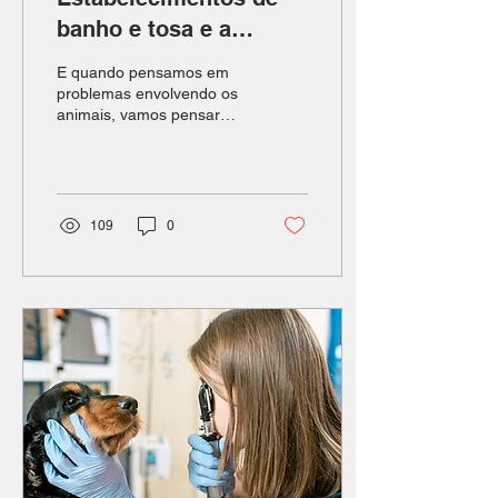
banho e tosa e a
perícia médico-
E quando pensamos em
veterinária
problemas envolvendo os
animais, vamos pensar
também na Perícia
Médico-Veterinária.
109
0