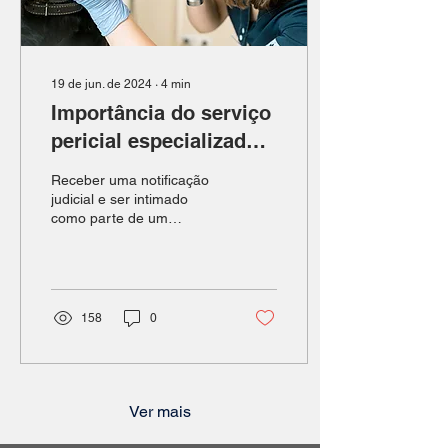
19 de jun. de 2024
∙
4
min
Importância do serviço
pericial especializado
nas demandas judiciais
Receber uma notificação
judicial e ser intimado
como parte de um
processo não é uma
sensação agradável, mas
é algo que pode
acontecer,
158
0
Ver mais