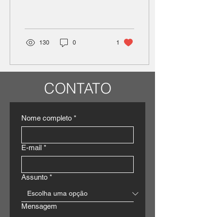
atendimento médico
paciente
veterinário. Mas como
identificar os principais
fatores
130
0
1
CONTATO
Nome completo
*
E-mail
*
Assunto
*
Mensagem