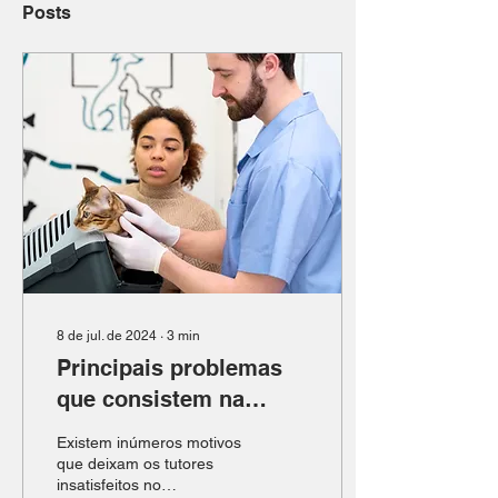
Posts
8 de jul. de 2024
∙
3
min
Principais problemas
que consistem na
relação médica
Existem inúmeros motivos
veterinária e o
que deixam os tutores
insatisfeitos no
responsável pelo seu